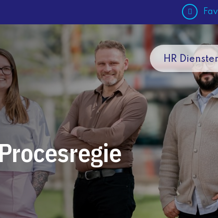
Fav
HR Dienste
 Procesregie