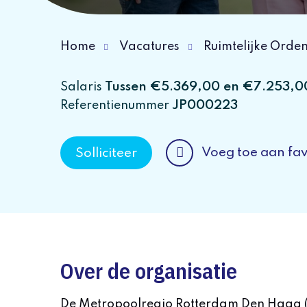
Home
Vacatures
Ruimtelijke Orde
Tussen €5.369,00 en €7.253,
Salaris
JP000223
Referentienummer
Voeg toe aan fav
Solliciteer
Over de organisatie
De Metropoolregio Rotterdam Den Haag 