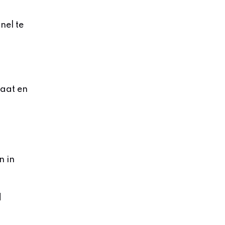
nel te
taat en
n in
d