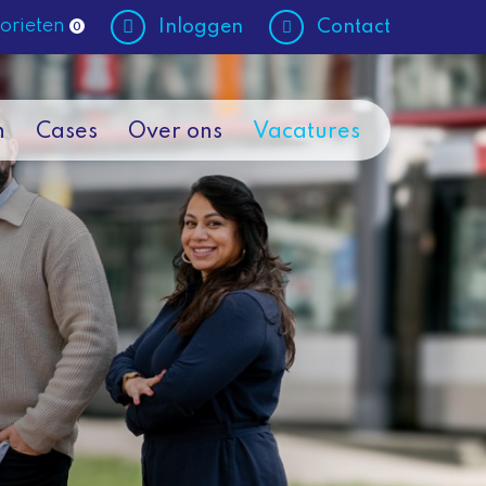
orieten
Inloggen
Contact
0
n
Cases
Over ons
Vacatures