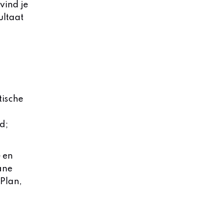
vind je
ultaat
tische
d;
e en
ane
 Plan,