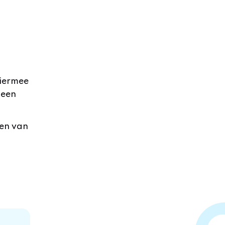
Hiermee
 een
gen van