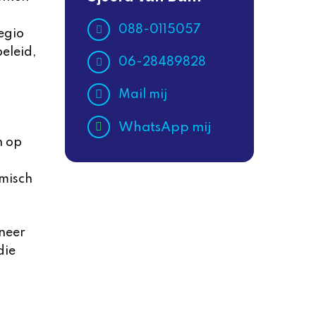
088-0115057
egio
eleid,
06-28489828
Mail mij
WhatsApp mij
n op
omisch
neer
die