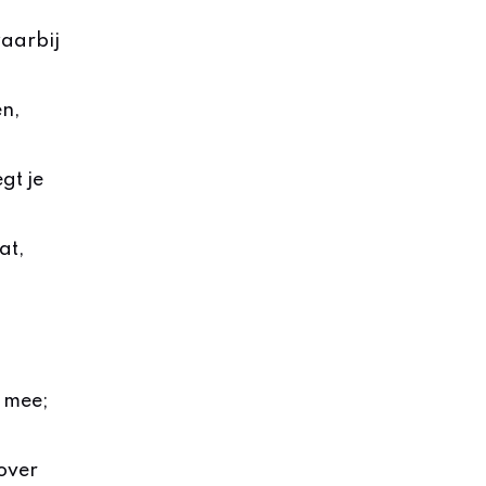
waarbij
en,
gt je
at,
 mee;
over