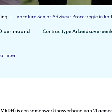
ning
Vacature Senior Adviseur Procesregie in Ro
00 per maand
Arbeidsovereen
Contracttype
orieten
(MRDH) is een samenwerkingsverband van 21 geme