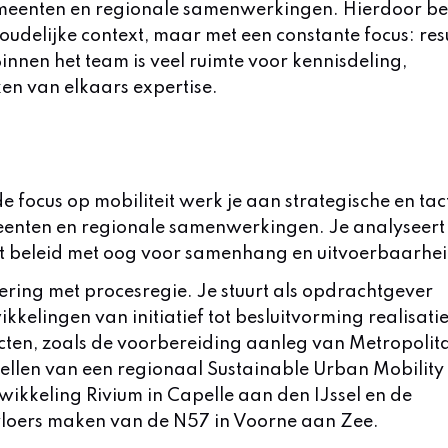
gemeenten en regionale samenwerkingen. Hierdoor be
nhoudelijke context, maar met een constante focus: res
innen het team is veel ruimte voor kennisdeling,
ken van elkaars expertise.
e focus op mobiliteit werk je aan strategische en tac
eenten en regionale samenwerkingen. Je analyseert
t beleid met oog voor samenhang en uitvoerbaarhei
sering met procesregie. Je stuurt als opdrachtgever
kkelingen van initiatief tot besluitvorming realisati
ecten, zoals de voorbereiding aanleg van Metropolit
pstellen van een regionaal Sustainable Urban Mobility
wikkeling Rivium in Capelle aan den IJssel en de
vloers maken van de N57 in Voorne aan Zee.