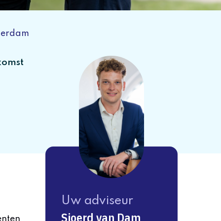
tterdam
komst
Uw adviseur
Sjoerd van Dam
enten