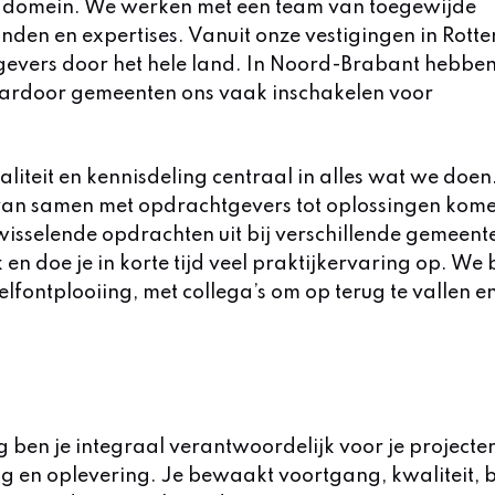
ke domein. We werken met een team van toegewijde
nden en expertises. Vanuit onze vestigingen in Rott
gevers door het hele land. In Noord-Brabant hebbe
ardoor gemeenten ons vaak inschakelen voor
liteit en kennisdeling centraal in alles wat we doen
van samen met opdrachtgevers tot oplossingen kome
fwisselende opdrachten uit bij verschillende gemeent
n doe je in korte tijd veel praktijkervaring op. We
elfontplooiing, met collega’s om op terug te vallen e
g ben je integraal verantwoordelijk voor je projecte
ing en oplevering. Je bewaakt voortgang, kwaliteit,