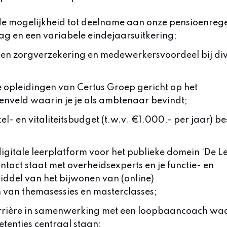
, de mogelijkheid tot deelname aan onze pensioenrege
g en een variabele eindejaarsuitkering;
 een zorgverzekering en medewerkersvoordeel bij di
e opleidingen van Certus Groep gericht op het
enveld waarin je je als ambtenaar bevindt;
el- en vitaliteitsbudget (t.w.v. €1.000,- per jaar) b
 digitale leerplatform voor het publieke domein ‘De 
ntact staat met overheidsexperts en je functie- en
middel van het bijwonen van (online)
n van themasessies en masterclasses;
arrière in samenwerking met een loopbaancoach waa
tenties centraal staan;