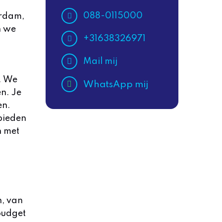
088-0115000
erdam,
n we
+31638326971
Mail mij
. We
WhatsApp mij
n. Je
en.
 bieden
n met
n, van
 budget