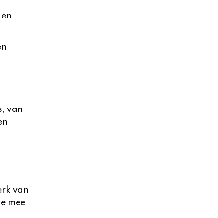
 en
en
s, van
en
erk van
je mee