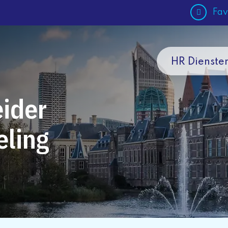
Fav
HR Dienste
eider
ling