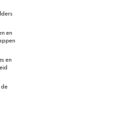
lders
en en
tappen
es en
eid
 de