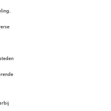
ling,
verse
esteden
Lerende
rbij