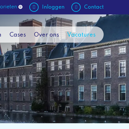
orieten
Inloggen
Contact
0
n
Cases
Over ons
Vacatures