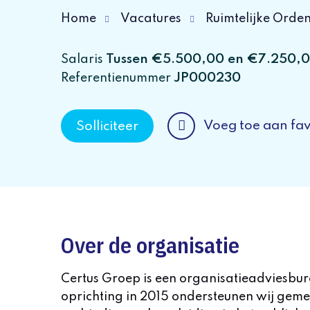
Home
Vacatures
Ruimtelijke Orde
Tussen €5.500,00 en €7.250,
Salaris
JP000230
Referentienummer
Voeg toe aan fav
Solliciteer
Over de organisatie
Certus Groep is een organisatieadviesburea
oprichting in 2015 ondersteunen wij geme