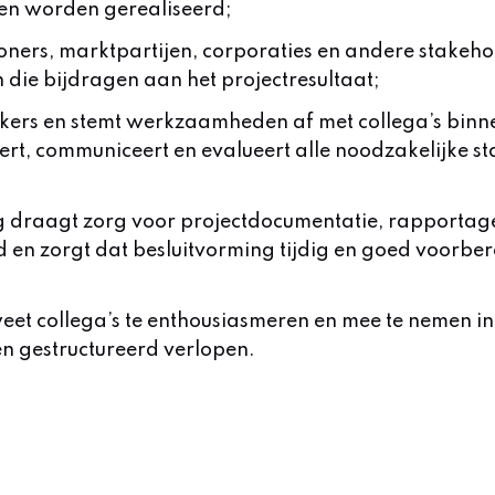
gen worden gerealiseerd;
oners, marktpartijen, corporaties en andere stakeho
 die bijdragen aan het projectresultaat;
kers en stemt werkzaamheden af met collega’s binn
neert, communiceert en evalueert alle noodzakelijke s
g draagt zorg voor projectdocumentatie, rapportag
en zorgt dat besluitvorming tijdig en goed voorber
eet collega’s te enthousiasmeren en mee te nemen in
en gestructureerd verlopen.