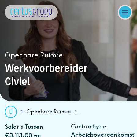
Openbare Ruimte
Werkvoorbereider
Civiel
Openbare Ruimte
Tussen
Contracttype
Salaris
Arbeidsovereenkomst
€3.113,00 en