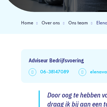
Home
Over ons
Ons team
Elen
Adviseur Bedrijfsvoering
06-38147089
elenava
Door oog te hebben vo
draag ik bij aan een 