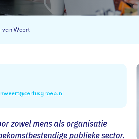
a van Weert
nweert@certusgroep.nl
or zowel mens als organisatie
toekomstbestendige publieke sector.