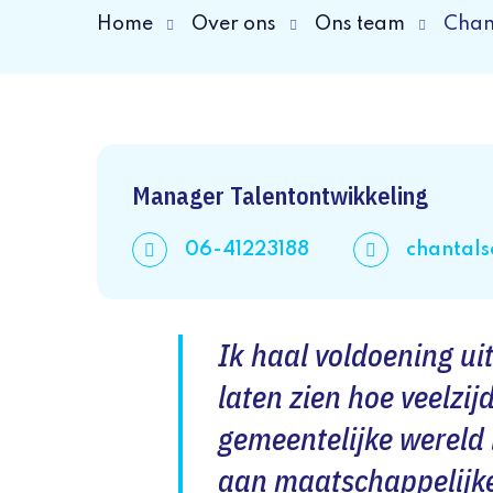
Home
Over ons
Ons team
Chan
Manager Talentontwikkeling
06-41223188
chantals
Ik haal voldoening ui
laten zien hoe veelzi
gemeentelijke wereld i
aan maatschappelijk