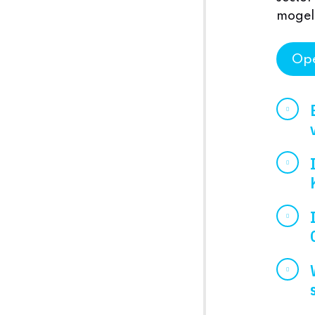
mogel
Ope