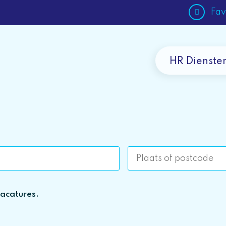
Fav
HR Dienste
vacatures.