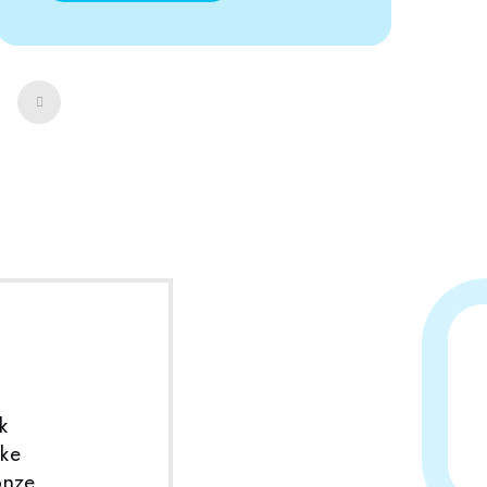
Volgende
k
eke
onze