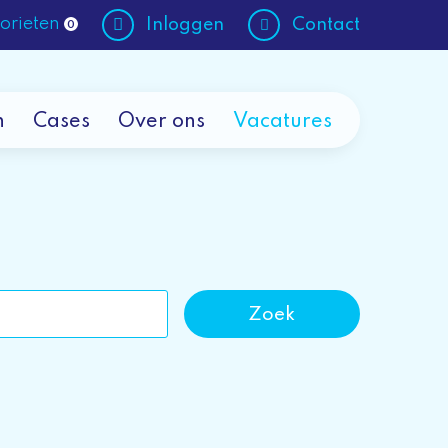
orieten
Inloggen
Contact
0
n
Cases
Over ons
Vacatures