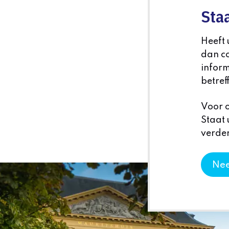
Staa
Heeft
dan co
inform
betref
Voor o
Staat 
verder
Nee