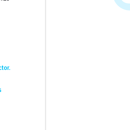
tor.
s