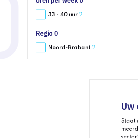
Uren per week
0
33 - 40 uur
2
Regio
0
Noord-Brabant
2
Uw 
Staat 
meerd
sector