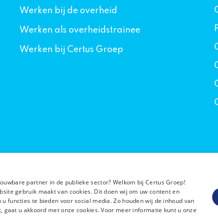
Werken bij de overheid
Werken als overheidstrainee
Werken bij Certus Groep
rouwbare partner in de publieke sector? Welkom bij Certus Groep!
ebsite gebruik maakt van cookies. Dit doen wij om uw content en
 u functies te bieden voor social media. Zo houden wij de inhoud van
jft, gaat u akkoord met onze cookies. Voor meer informatie kunt u onze