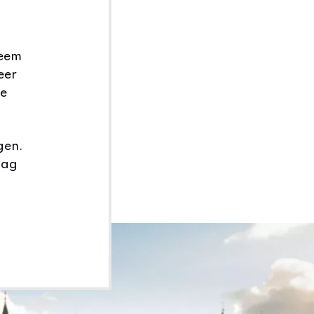
Neem
eer
de
gen.
aag