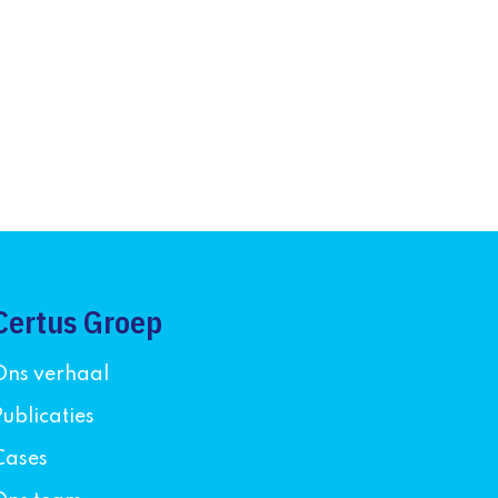
Certus Groep
Ons verhaal
Publicaties
Cases