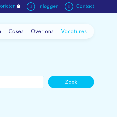
orieten
Inloggen
Contact
0
n
Cases
Over ons
Vacatures