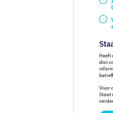
Staa
Heeft
dan co
inform
betref
Voor o
Staat 
verder