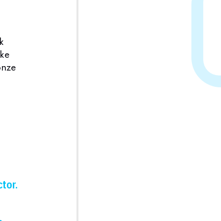
k
eke
onze
tor.