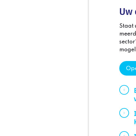
Uw 
Staat 
meerd
sector
mogel
Ope