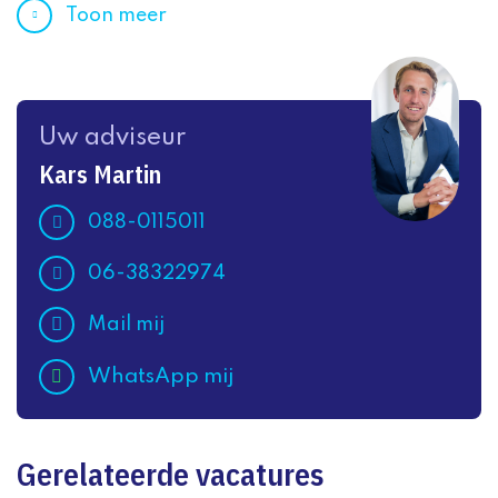
Toon meer
Uw adviseur
Kars Martin
088-0115011
06-38322974
Mail mij
WhatsApp mij
Gerelateerde vacatures