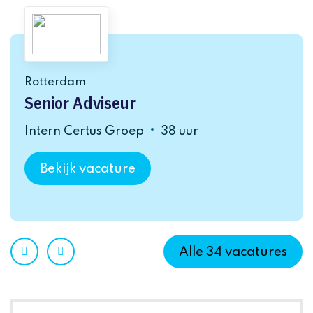
Rotterdam
Senior Adviseur
Intern Certus Groep
38 uur
Bekijk vacature
Prev
Next
Alle
34
vacatures