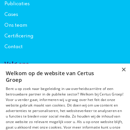
Publicaties
Cases
Ons team
Certificering
Contact
Volg ons
×
Welkom op de website van Certus
Groep
Bent u op zoek naar begeleiding in uw overheidscarrière of een
betrouwbare partner in de publieke sector? Welkom bij Certus Groep!
Voor u verder gaat, informeren wij u graag over het feit dat onze
website gebruik maakt van cookies. Dit doen wij om uw content en
Algemene voorwaarden
advertenties te personaliseren, het websiteverkeer te analyseren en
Privacyverklaring
u functies te bieden voor social media. Zo houden wij de inhoud van
onze website zo relevant mogelijk voor u. Als u op onze website blijft,
Cookiebeleid
gaat u akkoord met onze cookies. Voor meer informatie kunt u onze