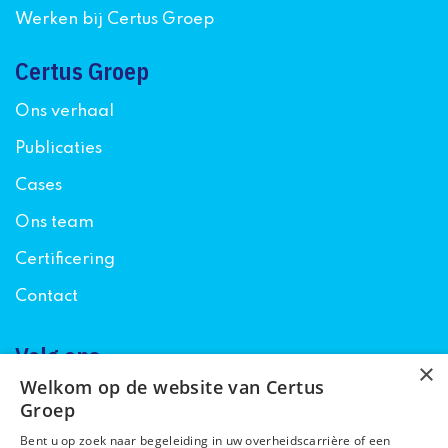
Werken bij Certus Groep
Certus Groep
Ons verhaal
Publicaties
Cases
Ons team
Certificering
Contact
Volg ons
×
Welkom op de website van Certus
Groep
Bent u op zoek naar begeleiding in uw overheidscarrière of een