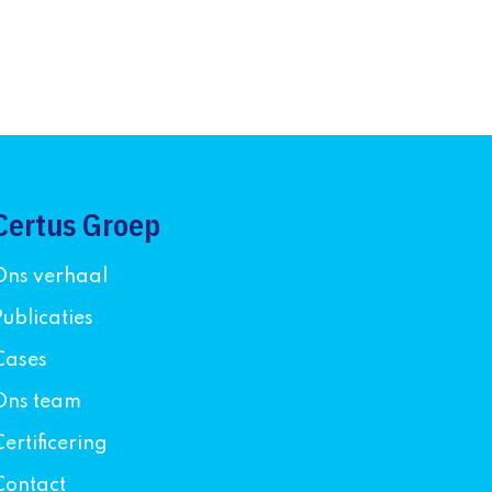
Certus Groep
Ons verhaal
Publicaties
Cases
Ons team
Certificering
Contact