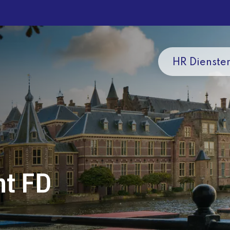
HR Dienste
nt FD