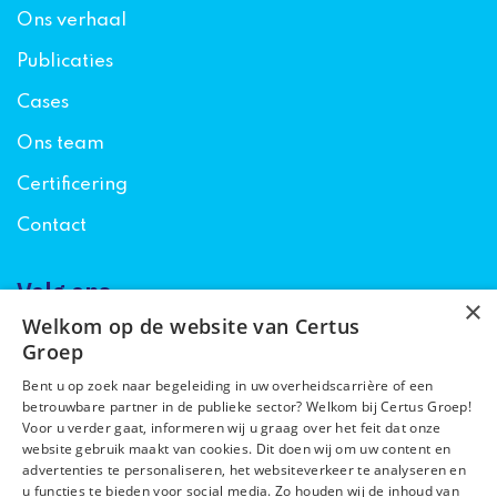
Ons verhaal
Publicaties
Cases
Ons team
Certificering
Contact
Volg ons
×
Welkom op de website van Certus
Groep
Bent u op zoek naar begeleiding in uw overheidscarrière of een
betrouwbare partner in de publieke sector? Welkom bij Certus Groep!
Voor u verder gaat, informeren wij u graag over het feit dat onze
website gebruik maakt van cookies. Dit doen wij om uw content en
Algemene voorwaarden
advertenties te personaliseren, het websiteverkeer te analyseren en
Privacyverklaring
u functies te bieden voor social media. Zo houden wij de inhoud van