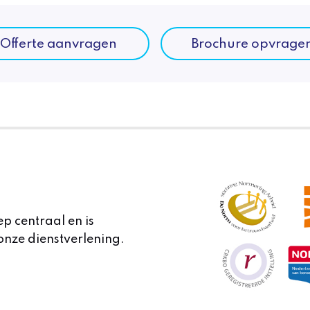
Offerte aanvragen
Brochure opvrage
ep centraal en is
onze dienstverlening.