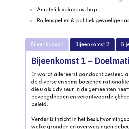
Ambtelijk vakmanschap
Rollenspellen & politiek gevoelige ca
Bijeenkomst 1
Bijeenkomst 2
Bij
Bijeenkomst 1
–
Doelmati
Er wordt allereerst aandacht besteed aan
de diverse en soms botsende rationalit
die u als adviseur in de gemeenten heeft
bevoegdheden en verantwoordelijkheden
beleid.
Verder is inzicht in het besluitvorming
welke gronden en overwegingen gebeurt d